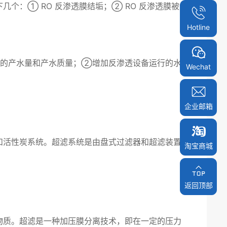
个：① RO 反渗透膜结垢；② RO 反渗透膜被金
Hotline
统的产水量和产水质量；②增加反渗透设备运行的水能
Wechat
企业邮箱
和活性炭系统。超滤系统是由盘式过滤器和超滤装置组
淘宝商城
淘宝商城
返回顶部
返回顶部
物质。超滤是一种加压膜分离技术，即在一定的压力