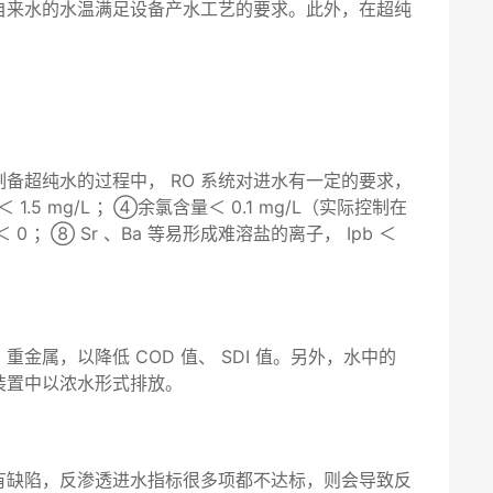
自来水的水温满足设备产水工艺的要求。此外，在超纯
制备超纯水的过程中， RO 系统对进水有一定的要求，
1.5 mg/L ；④余氯含量＜ 0.1 mg/L（实际控制在
Hs ＜ 0 ；⑧ Sr 、Ba 等易形成难溶盐的离子， Ipb ＜
，以降低 COD 值、 SDI 值。另外，水中的
装置中以浓水形式排放。
有缺陷，反渗透进水指标很多项都不达标，则会导致反