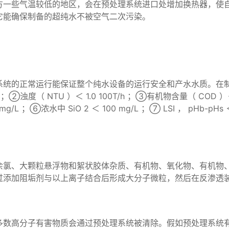
北方一些气温较低的地区，会在预处理系统进口处增加换热器，使
它能确保制备的超纯水不被空气二次污染。
O 系统的正常运行能保证整个纯水设备的运行安全和产水水质。在
浊度（ NTU ）＜ 1.0 100T/h ；③有机物含量（ COD ）＜ 
g/L ；⑥浓水中 SiO 2 ＜ 100 mg/L ；⑦ LSI ， pHb-p
、大颗粒悬浮物和絮状胶体杂质、有机物、氧化物、有机物、重金属
过添加阻垢剂与以上离子结合后形成大分子微粒，然后在反渗透
大多数高分子有害物质会通过预处理系统被清除。假如预处理系统