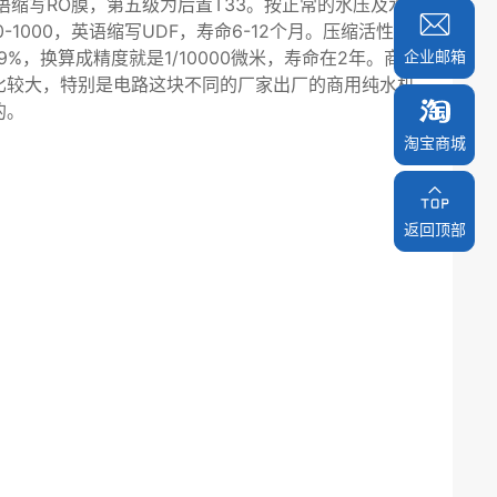
缩写RO膜，第五级为后置T33。按正常的水压及水
1000，英语缩写UDF，寿命6-12个月。压缩活性炭
%，换算成精度就是1/10000微米，寿命在2年。商用
企业邮箱
比较大，特别是电路这块不同的厂家出厂的商用纯水机
的。
淘宝商城
淘宝商城
返回顶部
返回顶部