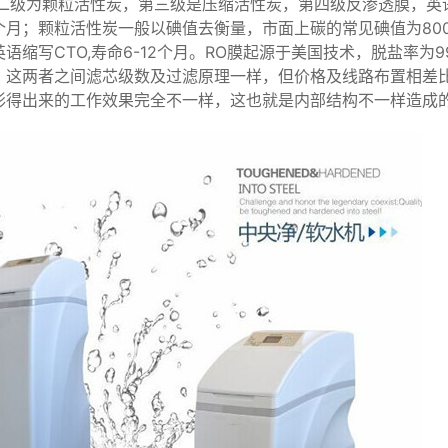
二级为颗粒活性炭，第三级是压缩活性炭，第四级反渗透膜，英语
个月；颗粒活性炭一般以碘值去衡量，市面上碳的常见碘值为800-
写CTO,寿命6-12个月。RO膜起源于美国技术，脱盐率为99
。这两者之间滤芯级数及过滤原理一样，但价格及线路布置相差
形得出来的工作效果完全不一样，这也就是内部结构不一样造成