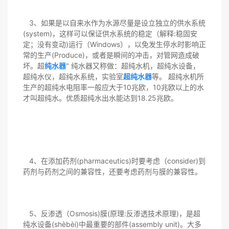
3、如果是以自来水作为水源尽量是设立独立的供水系统
(system)，这样可以保证供水系统的稳定（解释:稳固安
定；没有变动)运行（Windows），以免发生停水时影响正
常的生产(Produce)，或者是瞬间的冲击，对管网造成破
坏。超
纯水器
" 纯水器又称做：超纯水机，超纯水设备，
超纯水仪，超纯水系统，实验室
超纯水器
等。 超纯水机所
生产的超纯水电阻率一般应大于10兆欧，10兆欧以上的水
才叫超纯水。优质超纯水出水能达到18.25兆欧。
4、在添加药剂(pharmaceutics)时要考虑（consider)到
药剂与药剂之间的兼容性，还要考虑药剂与膜的兼容性。
5、反渗透（Osmosis)膜(原理:反渗透技术原理)，是超
纯水设备(shèbèi)中最重要的部件(assembly unit)。大多