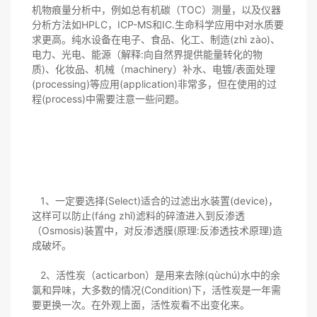
机物痕量分析中，例如总有机碳（TOC）测量，以及仪器
分析方法如HPLC，ICP-MS和IC.生命科学应用中对水质要
求更高。纯水设备在电子、食品、化工、制造(zhì zào)、
电力、光电、能源（解释:向自然界提供能量转化的物
质)、化妆品、机械（machinery）补水、电镀/表面处理
(processing)等应用(application)非常多，但在使用的过
程(process)中需要注意一些问题。
1、一定要选择(Select)适合的过滤出水装置(device)，
这样可以防止(fáng zhǐ)滤料的碎渣进入到反渗透
（Osmosis)装置中，对反渗透膜(原理:反渗透技术原理)造
成破坏。
2、活性炭（acticarbon）是用来去除(qùchú)水中的余
氯和异味，大多数的情况(Condition)下，活性炭是一年需
要更换一次。在外观上面，活性炭看不出变化来。