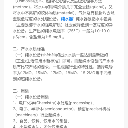
（Osmosis)技术、超纯化处理以及后级处理等方法
(method)，将水中的导电介质几乎完全去除(qùchú)，又
将水中不离解的胶体物质(material)、气体及有机物均去除
至很低程度的水处理设备。
纯水器
" 纯水器是指水中盐类
（主要是溶于水的强电解质）除去或降低到一定程度的净
水设备。生产出的纯水电阻率（25℃）一般为1.0-10.0
μS/cm，含盐量为1-5 mg/L。
二、产水水质标准
（一）纯水设备(shèbèi)的出水水质一般达到最新版的
《工业/生活饮用水新标准》即可，而超纯水设备的产水水
质有比较严格的要求，一般根据行业的特殊性，选择电导
率为12MΩ、15MΩ、17MΩ、18MΩ、18.2MΩ等不同级
别的超纯水设备。
三、用途
（一）纯水设备用途
1、电厂化学(Chemistry)水处理(processing)；
2、电子、半导体(semiconductor)、精密(precise)机械
（machinery）行业超纯水；
3、食品、饮料、饮用水的制备；
4、小型纯水站，团体饮用纯水；