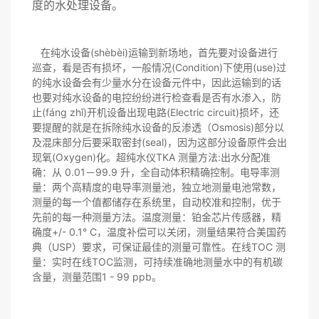
度的水处理设备。
在纯水设备(shèbèi)运输到新场地，首先要对设备进行
巡查，看是否有损坏，一般情况(Condition)下使用(use)过
的纯水设备会有少量水分在设备元件中，因此运输到的话
也要对纯水设备的电控纷纷进行检查看是否有水渗入，防
止(fáng zhǐ)开机设备出现电路(Electric circuit)损坏，还
要提醒的就是在拆除纯水设备的反渗透（Osmosis)部分以
及混床部分后要采取密封(seal)，因为这部分设备原件会出
现氧(Oxygen)化。超纯水仪TKA 测量方法:出水分配准
确：从 0.01－99.9 升，全自动体积精确控制。电导率测
量：两个高精度的电导率测量池，独立地测量电池常数，
测量的每一个值都储存在系统里，自动校准和控制，优于
先前的每一种测量方法。温度测量：铂金芯片传感器，精
确度+/- 0.1° C，温度补偿可以关闭，测量结果符合美国药
典（USP）要求，可保证最佳的测量可靠性。在线TOC 测
量：实时在线TOC监测，可持续准确地测量水中的有机碳
含量，测量范围1 - 99 ppb。