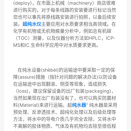
(deploy)，在市面上机械（machinery）商店很难
进行购买的，对于每条线路的安装要进行标记当然
您也可以事先将原线路安装进行拍照，以备后续安
装。
超纯水仪
主要应用对水质要求相当高领域。在
化学有机物或无机物痕量分析中，例如总有机碳
（TOC）测量，以及仪器分析方法如HPLC，ICP-
MS和IC.生命科学应用中对水质要求更高。
在纯水设备(shèbèi)的运输途中要采取一定的保
障(assure)措施（指针对问题的解决办法)以防设备
在运输途中出现翻滚、侧歪等现象，造成损失
（loss)，建议保留设备的出厂包装(packaging)，
当然如果现在出厂包装没有了，也可以购买防震材
料(Material)来进行运输。超
纯水器
" 纯水器是采用
预处理、反渗透技术、超纯化处理以及后级处理等
方法，将水中的导电介质几乎完全去除，又将水中
不离解的胶体物质、气体及有机物均去除至很低程