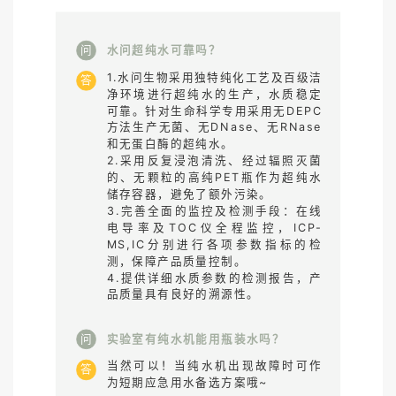
水问超纯水可靠吗？
问
1.水问生物采用独特纯化工艺及百级洁
答
净环境进行超纯水的生产，水质稳定
可靠。针对生命科学专用采用无DEPC
方法生产无菌、无DNase、无RNase
和无蛋白酶的超纯水。
2.采用反复浸泡清洗、经过辐照灭菌
的、无颗粒的高纯PET瓶作为超纯水
储存容器，避免了额外污染。
3.完善全面的监控及检测手段：在线
电导率及TOC仪全程监控，ICP-
MS,IC分别进行各项参数指标的检
测，保障产品质量控制。
4.提供详细水质参数的检测报告，产
品质量具有良好的溯源性。
实验室有纯水机能用瓶装水吗？
问
当然可以！当纯水机出现故障时可作
答
为短期应急用水备选方案哦~