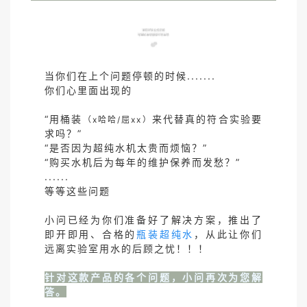
当你们在上个问题停顿的时候.......
你们心里面出现的
“用桶装
来代替真的符合实验要
（x哈哈/屈xx）
求吗？
”
“是否因为超纯水机太贵而烦恼？”
“购买水机后为每年的维护保养而发愁？”
......
等等这些问题
小问已经为你们准备好了解决方案，推出了
即开即用、合格的
瓶装超纯水
，从此让你们
远离实验室用水的后顾之忧！！！
针对这款产品的各个问题，小问再次为您解
答。