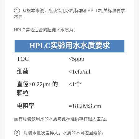
① 从根本来说，瓶装饮用水的标准和HPLC相关标准要求
不同。
HPLC实验适合的超纯水水质为：
H
PLC
实验用水水质要求
TOC
<5ppb
细菌
<1cfu/ml
直径
>0.22μm 的
<1个
颗粒
电阻率
=18.2MΩ
.cm
而有瓶装饮用水的水质与此标准仍存在很大差距。
② 瓶装水批次差异大，水质的不可控因素多。