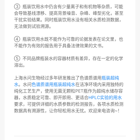
③ 瓶装饮用水中仍含有少量离子和有机物等杂质，可能
会导致基线漂移、提高背景噪音、杂峰、峰型劣化，甚至
干扰实验结果。同时瓶装饮用水没有相关水质检测数据，
无法做到试验溯源。
④ 瓶装饮用水既不能作为可靠的论据发表在论文里，也
不能作为有效的报告用于具备法律效果的文书。
⑤ 不同品牌瓶装水的容器材质有差异，存在一定的化学
溶出。
上海水问生物经过多年研发推出了色谱质谱用
瓶装超纯
水
。水问
色谱质谱用瓶装超纯水
在洁净环境内采用独特的
纯化工艺生产，使用无菌无颗粒PET瓶作为超纯水储存容
器，水质稳定可靠、即开即用、更适合
HPLC实验的用水
要求，可提供详细的水质参数的检测报告，各项水质检测
数据具有溯源性，让你轻松用水无忧。欢迎来电咨询~！