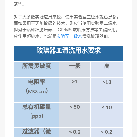
清洗。
对于大多数实验应用来说，使用实验室三级水就已足够，
而如果用于更加敏感的技术，则应当使用实验室二级水。
但对于诸如细胞培养、ICP-MS 或临床方法等关键应用，
应使用超纯水，也就是
实验室一级水
清洗玻璃器皿。
玻璃器皿清洗用水要求
所需灵敏度
一般
高
电
阻
率
>1
>1
8
（
）
MΩ.cm
总有机碳量
< 50
<
10
(ppb)
过滤器
（
微
<
0.2
<
0.2