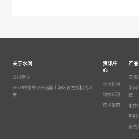
关于水问
资讯中
产品
心
公司简介
实验
公司新闻
VELP唯意朴仪器品牌上海区官方授权代理
水问
纯水知识
商
统
技术指南
附件
热销
管路