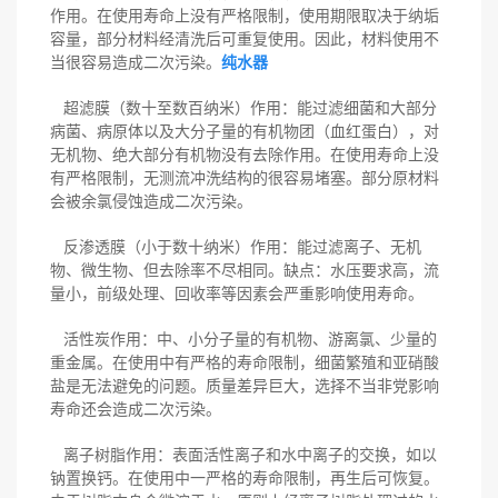
作用。在使用寿命上没有严格限制，使用期限取决于纳垢
容量，部分材料经清洗后可重复使用。因此，材料使用不
当很容易造成二次污染。
纯水器
超滤膜（数十至数百纳米）作用：能过滤细菌和大部分
病菌、病原体以及大分子量的有机物团（血红蛋白），对
无机物、绝大部分有机物没有去除作用。在使用寿命上没
有严格限制，无测流冲洗结构的很容易堵塞。部分原材料
会被余氯侵蚀造成二次污染。
反渗透膜（小于数十纳米）作用：能过滤离子、无机
物、微生物、但去除率不尽相同。缺点：水压要求高，流
量小，前级处理、回收率等因素会严重影响使用寿命。
活性炭作用：中、小分子量的有机物、游离氯、少量的
重金属。在使用中有严格的寿命限制，细菌繁殖和亚硝酸
盐是无法避免的问题。质量差异巨大，选择不当非党影响
寿命还会造成二次污染。
离子树脂作用：表面活性离子和水中离子的交换，如以
钠置换钙。在使用中一严格的寿命限制，再生后可恢复。