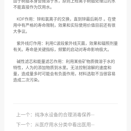
由于树脂本身会微溶于水，原则上经离子树脂处理过的水
不能直接作为饮用水。
KDF作用：锌和氯离子的交换，直到锌最后耗尽 。在使
用中有严格的寿命限制，效果和实际使用价值目前还有很
大争议。
紫外线灯作用：利用C波段紫外线灭菌，效果和辐照剂量
有关。寿命是关键指标，频繁的启动对寿命影响极大。
碱性滤芯和能量滤芯作用：利用某些矿物质微溶于水的
特性，人为的添加物质到水里。无法控制溶解的速度和
量，造成量多时可能会有负面作用，材料选取不当很容易
造成二次污染。
上一个：纯净水设备的合理消毒保养···
下一个：从医疗用水分类中看出医用···