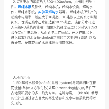
2. C室废水的浓度约为300-400us/cm，排出时接近中
性。
超纯水器
又称做：超纯水机，超纯水设备，超纯水
仪，超纯水系统，
实验室超纯水
器等。 超纯水机所生产的
超纯水电阻率一般应大于10兆欧，10兆欧以上的水才叫超
纯水。优质超纯水出水能达到18.25兆欧。该部分水可进
入前级RO系统再使用；如果水的硬度超过1ppm的CaCo3
会在C室产生结垢，从而影响工作(job)。在这种情况下，
进入EDI超纯水设备(shèbèi)之前的工艺要进行调整 以降
低硬度。硬度较高的水源建议采用软化器。
占地面积小
1. EDI超纯水设备(shèbèi)系统(system)与混床相比在相
同流量(单位:立方米每秒)处理(processing)能力的条件下
占地面积要小的多，约为1/10。这种为客户（kè hù）着想
的设计是通过省去巨大的再生储存和废水中和系统而得以
实现的。