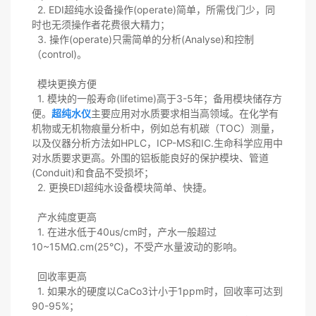
2. EDI超纯水设备操作(operate)简单，所需伐门少，同
时也无须操作者花费很大精力；
3. 操作(operate)只需简单的分析(Analyse)和控制
（control)。
模块更换方便
1. 模块的一般寿命(lifetime)高于3-5年；备用模块储存方
便。
超纯水仪
主要应用对水质要求相当高领域。在化学有
机物或无机物痕量分析中，例如总有机碳（TOC）测量，
以及仪器分析方法如HPLC，ICP-MS和IC.生命科学应用中
对水质要求更高。外围的铝板能良好的保护模块、管道
(Conduit)和食品不受损坏；
2. 更换EDI超纯水设备模块简单、快捷。
产水纯度更高
1. 在进水低于40us/cm时，产水一般超过
10~15MΩ.cm(25℃)，不受产水量波动的影响。
回收率更高
1. 如果水的硬度以CaCo3计小于1ppm时，回收率可达到
90-95%；