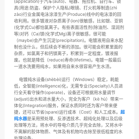
(application)于汽车(auto)、电器、拖拉机、自行车、锁
具(用途:防盗、保护个人隐私)眼镜、打火机等制造(zhì
zào)行业金属电泳涂漆生产(Produce)线中的电泳漆的回
收利用。很多镀液对杂质离子(ion)很敏感，比如银、亚铜
(化学式Cu)都怕氯离子。有些表面活性剂(除油剂、湿润剂
等)对钙（Ca)镁(化学式Mg)离子很敏感，很可能
（maybe)会产生沉淀(precipitation)。电镀液用自来水配
制也没什么，但后续会不断的添加。很可能会积累里面的
杂质，如氯离子和钙镁离子，积累到一定程度，镀液报
废。也就是降低（reduce)寿命(lifetime)。电镀一般最后
一道水洗要用纯水，如果用自来水很容易产生水渍。
电镀纯水设备(shèbèi)运行（Windows）稳定，耗能
低，全智能(intelligence)化，无需专业(Specialty)人员进
行全天看守操作(operate)，设备还可根据用水量调节
(adjust)出水和进水量大小，完全为客户（kè hù）带来一
体化(Integration)服务，保证水质同时还为客户带来便
捷，还可以节省(spare)运行成本（Cost）和人工成本。
超
纯水器
是采用预处理、反渗透技术、超纯化处理以及后级
处理等方法，将水中的导电介质几乎完全去除，又将水中
不离解的胶体物质、气体及有机物均去除至很低程度的水
处理设备。