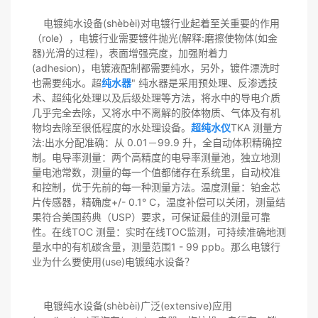
电镀纯水设备(shèbèi)对电镀行业起着至关重要的作用
（role），电镀行业需要镀件抛光(解释:磨擦使物体(如金
器)光滑的过程)，表面增强亮度，加强附着力
(adhesion)，电镀液配制都需要纯水，另外，镀件漂洗时
也需要纯水。超
纯水器
" 纯水器是采用预处理、反渗透技
术、超纯化处理以及后级处理等方法，将水中的导电介质
几乎完全去除，又将水中不离解的胶体物质、气体及有机
物均去除至很低程度的水处理设备。
超纯水仪
TKA 测量方
法:出水分配准确：从 0.01－99.9 升，全自动体积精确控
制。电导率测量：两个高精度的电导率测量池，独立地测
量电池常数，测量的每一个值都储存在系统里，自动校准
和控制，优于先前的每一种测量方法。温度测量：铂金芯
片传感器，精确度+/- 0.1° C，温度补偿可以关闭，测量结
果符合美国药典（USP）要求，可保证最佳的测量可靠
性。在线TOC 测量：实时在线TOC监测，可持续准确地测
量水中的有机碳含量，测量范围1 - 99 ppb。那么电镀行
业为什么要使用(use)电镀纯水设备？
电镀纯水设备(shèbèi)广泛(extensive)应用