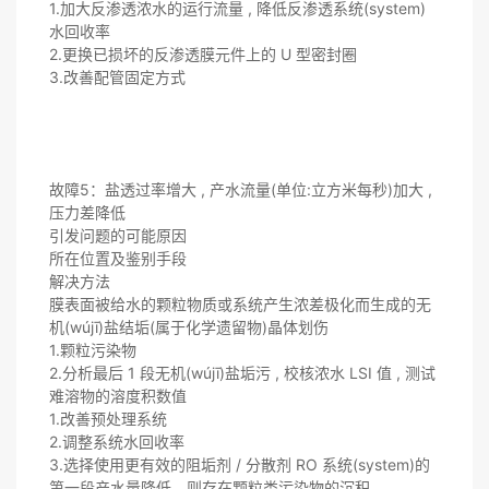
1.加大反渗透浓水的运行流量 , 降低反渗透系统(system)
水回收率
2.更换已损坏的反渗透膜元件上的 U 型密封圈
3.改善配管固定方式
故障5：盐透过率增大 , 产水流量(单位:立方米每秒)加大 ,
压力差降低
引发问题的可能原因
所在位置及鉴别手段
解决方法
膜表面被给水的颗粒物质或系统产生浓差极化而生成的无
机(wújī)盐结垢(属于化学遗留物)晶体划伤
1.颗粒污染物
2.分析最后 1 段无机(wújī)盐垢污 , 校核浓水 LSI 值 , 测试
难溶物的溶度积数值
1.改善预处理系统
2.调整系统水回收率
3.选择使用更有效的阻垢剂 / 分散剂 RO 系统(system)的
第一段产水量降低，则存在颗粒类污染物的沉积