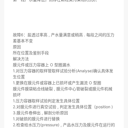
故障6：盐透过率高 , 产水量满意或稍高 . 每段之间的压力
差基本不变
原因
所在位置及鉴别手段
解决方法
膜元件或压力容器上 O 型圈漏水
1.对压力容器的取样管取样试验分析(Analyse)确认具体发
生位置
1.更换在膜元件或容器上已损坏或产生漏流 O 型圈
膜元件膜袋粘合线破裂 , 膜元件中心管破裂或膜元件机械
损坏
1.压力容器取样试验判定发生具体位置
2.对膜元件进行真空试验 , 判定发生具体位置（position )
3.膜元件卷伸出 , 解剖分析原因
1.对破损的膜元件进行替换
2.检查给水压力(pressure) , 产品水压力及膜元件在运行的