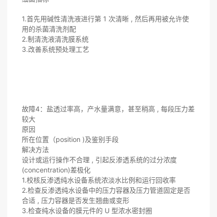
1.首先用碱性清洗液进行第 1 次清晰 , 然后再用被允许使
用的杀菌清洗剂配
2.制清洗液清洗膜系统
3.改善系统预处理工艺
故障4：盐透过率高，产水量满意，甚至稍高 , 每段压力差
较大
原因
所在位置（position )及鉴别手段
解决方法
设计或运行操作不合理 , 引起反渗透系统的过分浓度
(concentration)差极化
1.校核反渗透纯水设备系统浓淡水比例和运行回收率
2.检查反渗透纯水设备中的压力容器及压力管道固定是否
合适 , 压力容器是否发生翘曲或变形
3.检查纯水设备的膜元件的 U 型浓水密封圈