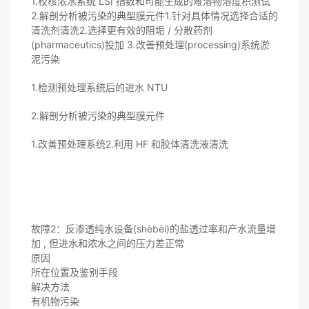
1.校核浓水系统 LSI 指数和可能生成的难溶物溶度积测试
2.解剖分析被污染的典型膜元件1.针对具体情况选择合适的
清洗剂清洗2.选择更有效的阻垢 / 分散药剂
(pharmaceutics)投加 3.改善预处理(processing)系统淤
泥污染
1.检测预处理系统后的进水 NTU
2.解剖分析被污染的典型膜元件
1.改善预处理系统2.利用 HF 和胶体清洗液清洗
故障2：反渗透纯水设备(shèbèi)的盐透过率和产水流量增
加 , 但进水和浓水之间的压力差正常
原因
所在位置及鉴别手段
解决方法
有机物污染