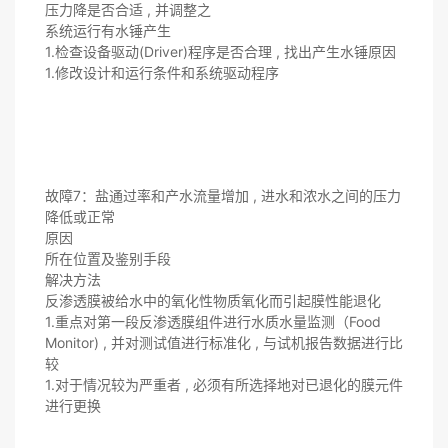
压力降是否合适 , 并调整之
系统运行有水锤产生
1.检查设备驱动(Driver)程序是否合理 , 找出产生水锤原因
1.修改设计和运行条件和系统驱动程序
故障7：盐通过率和产水流量增加 , 进水和浓水之间的压力
降低或正常
原因
所在位置及鉴别手段
解决方法
反渗透膜被给水中的氧化性物质氧化而引起膜性能退化
1.重点对第一段反渗透膜组件进行水质水量监测（Food
Monitor) , 并对测试值进行标准化 , 与试机报告数据进行比
较
1.对于情况较为严重者 , 必须有所选择地对已退化的膜元件
进行更换