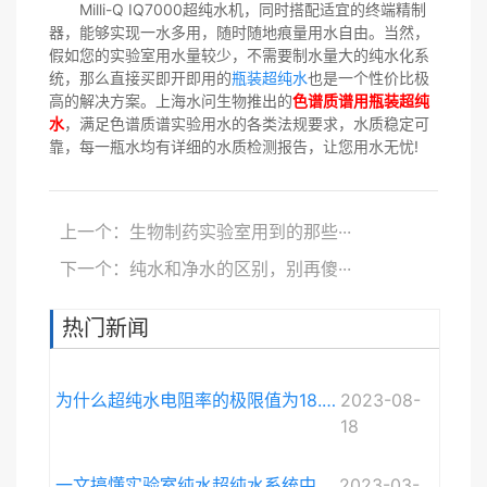
Milli-Q IQ7000超纯水机，同时搭配适宜的终端精制
器，能够实现一水多用，随时随地痕量用水自由。当然，
假如您的实验室用水量较少，不需要制水量大的纯水化系
统，那么直接买即开即用的
瓶装超纯水
也是一个性价比极
高的解决方案。上海水问生物推出的
色谱质谱用瓶装超纯
水
，满足色谱质谱实验用水的各类法规要求，水质稳定可
靠，每一瓶水均有详细的水质检测报告，让您用水无忧!
上一个：生物制药实验室用到的那些···
下一个：纯水和净水的区别，别再傻···
热门新闻
为什么超纯水电阻率的极限值为18.248MΩ·cm而不是无限大？
2023-08-
18
一文搞懂实验室纯水超纯水系统中电导率与电阻率的关系
2023-03-