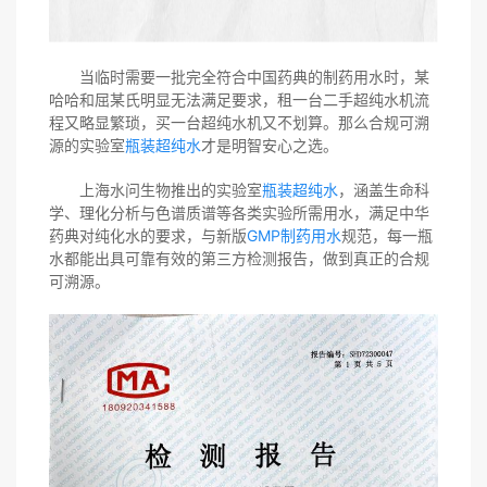
当临时需要一批完全符合中国药典的制药用水时，某
哈哈和屈某氏明显无法满足要求，租一台二手超纯水机流
程又略显繁琐，买一台超纯水机又不划算。那么合规可溯
源的实验室
瓶装超纯水
才是明智安心之选。
上海水问生物推出的实验室
瓶装超纯水
，涵盖生命科
学、理化分析与色谱质谱等各类实验所需用水，满足中华
药典对纯化水的要求，与新版
GMP制药用水
规范，每一瓶
水都能出具可靠有效的第三方检测报告，做到真正的合规
可溯源。